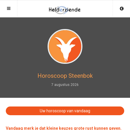
Sluit menu
Sluit menu
MENU LIVEHELDERZIENDEN.NL
UW HELDERZIENDEACCOUNT
Home
Login
Account
Aanmaken
Helderzienden
Wachtwoord
Login
Horoscoop Steenbok
Aanmaken
7 augustus 2026
Vind helderziende
Wachtwoord
COPYRIGHT 08 - 2026 MOBIEL V 2.0
Fotoreading
LIVEHELDERZIENDEN.NL
Uw horoscoop van vandaag
Horoscoop
12
Vandaag merk je dat kleine keuzes grote rust kunnen geven.