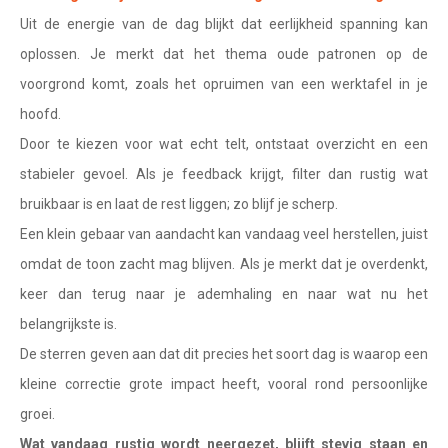
Waterman
Uit de energie van de dag blijkt dat eerlijkheid spanning kan
Vissen
oplossen. Je merkt dat het thema oude patronen op de
voorgrond komt, zoals het opruimen van een werktafel in je
Ram
hoofd.
Stier
Door te kiezen voor wat echt telt, ontstaat overzicht en een
Tweelingen
stabieler gevoel. Als je feedback krijgt, filter dan rustig wat
bruikbaar is en laat de rest liggen; zo blijf je scherp.
Kreeft
Een klein gebaar van aandacht kan vandaag veel herstellen, juist
Leeuw
omdat de toon zacht mag blijven. Als je merkt dat je overdenkt,
Maagd
keer dan terug naar je ademhaling en naar wat nu het
belangrijkste is.
Weegschaal
De sterren geven aan dat dit precies het soort dag is waarop een
Schorpioen
kleine correctie grote impact heeft, vooral rond persoonlijke
Boogschutter
groei.
Wat vandaag rustig wordt neergezet, blijft stevig staan en
Steenbok