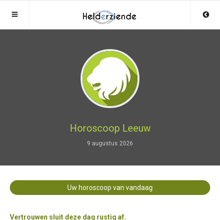
Sluit menu
Sluit menu
MENU LIVEHELDERZIENDEN.NL
UW HELDERZIENDEACCOUNT
Home
Login
Account
Aanmaken
Helderzienden
Wachtwoord
Login
Horoscoop Leeuw
Aanmaken
9 augustus 2026
Vind helderziende
Wachtwoord
COPYRIGHT 08 - 2026 MOBIEL V 2.0
Fotoreading
LIVEHELDERZIENDEN.NL
Uw horoscoop van vandaag
Horoscoop
12
Vertrouwen sluit deze dag rustig af.