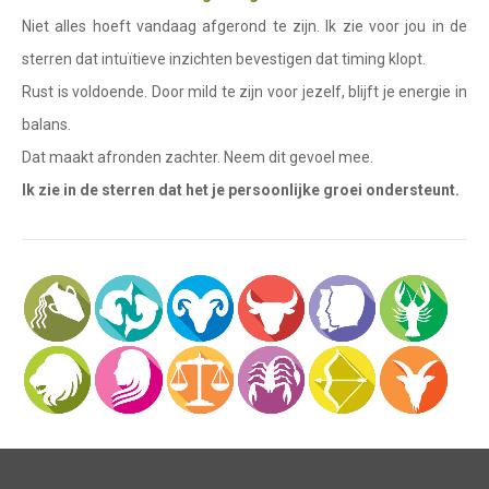
Waterman
Niet alles hoeft vandaag afgerond te zijn. Ik zie voor jou in de
Vissen
sterren dat intuïtieve inzichten bevestigen dat timing klopt.
Rust is voldoende. Door mild te zijn voor jezelf, blijft je energie in
Ram
balans.
Stier
Dat maakt afronden zachter. Neem dit gevoel mee.
Tweelingen
Ik zie in de sterren dat het je persoonlijke groei ondersteunt.
Kreeft
Leeuw
Maagd
Weegschaal
Schorpioen
Boogschutter
Steenbok