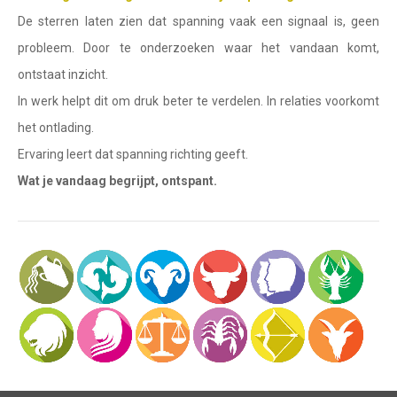
Waterman
De sterren laten zien dat spanning vaak een signaal is, geen
Vissen
probleem. Door te onderzoeken waar het vandaan komt,
ontstaat inzicht.
Ram
In werk helpt dit om druk beter te verdelen. In relaties voorkomt
Stier
het ontlading.
Tweelingen
Ervaring leert dat spanning richting geeft.
Wat je vandaag begrijpt, ontspant.
Kreeft
Leeuw
Maagd
Weegschaal
Schorpioen
Boogschutter
Steenbok