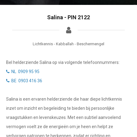
Tarotkaart
Waterman
Vissen
Getuigenissen
Salina - PIN 2122
Ram
Belverzoek
Stier
Lichtkennis - Kabballah - Beschermengel
Vragen?
Tweelingen
Bel helderziende Salina op via volgende telefoonnummers:
Info
Kreeft
NL 0909 95 95
Leeuw
Privacybeleid
BE 0903 416 36
Maagd
Desktop website
Salina is een ervaren helderziende die haar diepe lichtkennis
Weegschaal
inzet om inzicht en begeleiding te bieden bij persoonlijke
Sluit menu
Schorpioen
vraagstukken en levenskeuzes. Met een subtiel aanvoelend
Boogschutter
vermogen voelt ze de energieën om je heen en helpt ze
CONTACT
verborgen patronen te herkennen, zodat er richting en
Steenbok